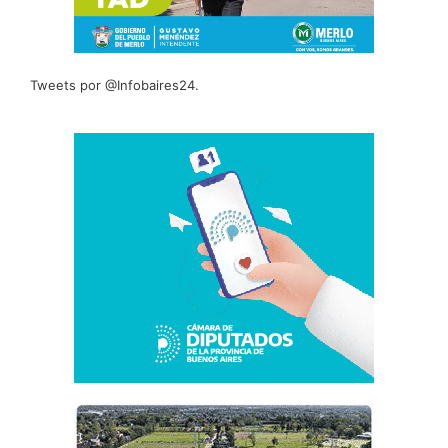
Tweets por @Infobaires24.