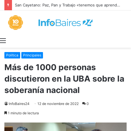
San Cayetano: Paz, Pan y Trabajo «tenemos que aprender a dialogar y a tratarnos bien» Mons. García Cuerva
Menú
Política
Principales
Más de 1000 personas
discutieron en la UBA sobre la
soberanía nacional
InfoBaires24
12 de noviembre de 2022
0
1 minuto de lectura