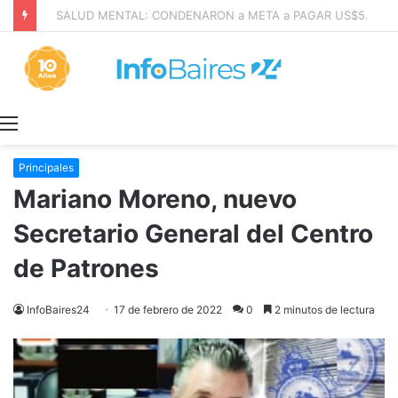
San Cayetano: Paz, Pan y Trabajo «tenemos que aprender a dialogar y a tratarnos bien» Mons. García Cuerva
Menú
Principales
Mariano Moreno, nuevo
Secretario General del Centro
de Patrones
InfoBaires24
17 de febrero de 2022
0
2 minutos de lectura