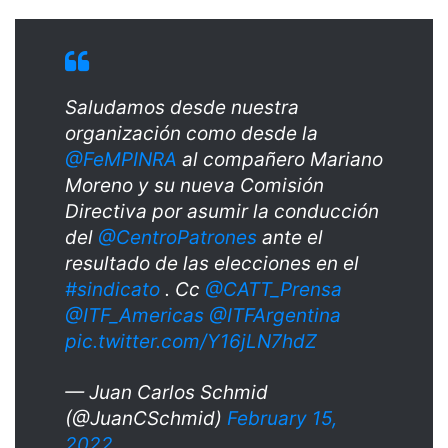
Saludamos desde nuestra
organización como desde la
@FeMPINRA
al compañero Mariano
Moreno y su nueva Comisión
Directiva por asumir la conducción
del
@CentroPatrones
ante el
resultado de las elecciones en el
#sindicato
. Cc
@CATT_Prensa
@ITF_Americas
@ITFArgentina
pic.twitter.com/Y16jLN7hdZ
— Juan Carlos Schmid
(@JuanCSchmid)
February 15,
2022