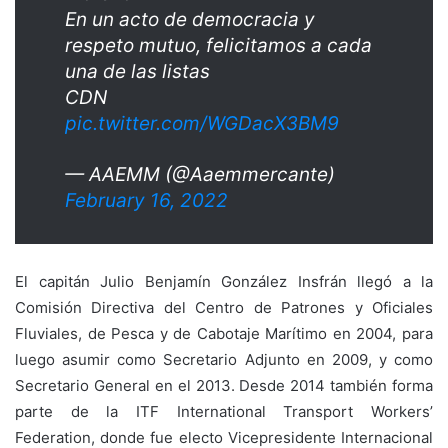
En un acto de democracia y
respeto mutuo, felicitamos a cada
una de las listas
CDN
pic.twitter.com/WGDacX3BM9
— AAEMM (@Aaemmercante)
February 16, 2022
El capitán Julio Benjamín González Insfrán llegó a la
Comisión Directiva del Centro de Patrones y Oficiales
Fluviales, de Pesca y de Cabotaje Marítimo en 2004, para
luego asumir como Secretario Adjunto en 2009, y como
Secretario General en el 2013. Desde 2014 también forma
parte de la ITF International Transport Workers’
Federation, donde fue electo Vicepresidente Internacional