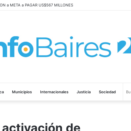
abajo «tenemos que aprender a dialogar y a tratarnos bien» Mons. Garcí
ica
Municipios
Internacionales
Justicia
Sociedad
 activación de