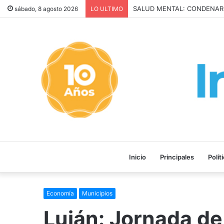
San Cayetano: Paz, Pan y Tr
sábado, 8 agosto 2026
LO ULTIMO
Inicio
Principales
Polít
Economía
Municipios
Luján: Jornada de