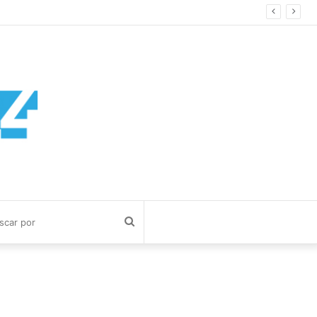
a Cuerva
Buscar
por