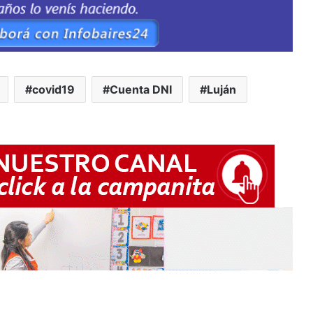
covid19
Cuenta DNI
Luján