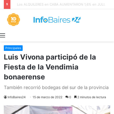
Los ALQUILERES en CABA AUMENTARON 1,6% en JULIO: 17,5% en 2026
Menú
Principales
Luis Vivona participó de la
Fiesta de la Vendimia
bonaerense
También recorrió bodegas del sur de la provincia
InfoBaires24
15 de marzo de 2022
0
2 minutos de lectura