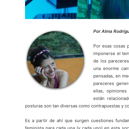
Por Alma Rodríg
Por esas cosas 
imponerse el tem
de los pareceres
una enorme cant
pensadas, en med
pareceres gener
ellas, opinione
están relaciona
posturas son tan diversas como contrapuestas y c
Es a partir de ahí que surgen cuestiones fundam
feminista para cada una (y cada uno) en esta so