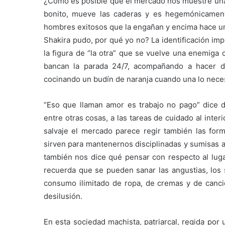
¿Cómo es posible que el mercado nos muestre una
bonito, mueve las caderas y es hegemónicament
hombres exitosos que la engañan y encima hace una 
Shakira pudo, por qué yo no? La identificación i
la figura de “la otra” que se vuelve una enemiga c
bancan la parada 24/7, acompañando a hacer d
cocinando un budín de naranja cuando una lo neces
“Eso que llaman amor es trabajo no pago” dice de
entre otras cosas, a las tareas de cuidado al inter
salvaje el mercado parece regir también las form
sirven para mantenernos disciplinadas y sumisas a
también nos dice qué pensar con respecto al luga
recuerda que se pueden sanar las angustias, los 
consumo ilimitado de ropa, de cremas y de canc
desilusión.
En esta sociedad machista, patriarcal, regida por