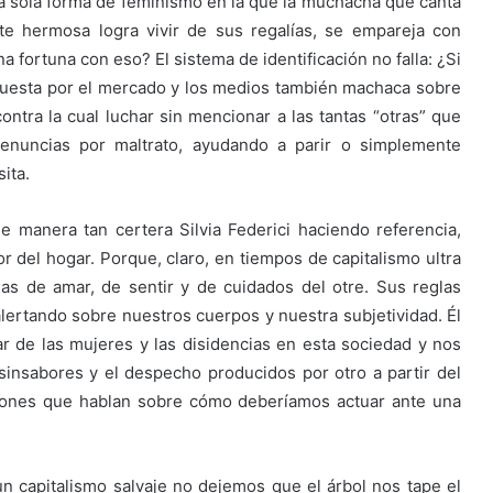
 sola forma de feminismo en la que la muchacha que canta
e hermosa logra vivir de sus regalías, se empareja con
fortuna con eso? El sistema de identificación no falla: ¿Si
mpuesta por el mercado y los medios también machaca sobre
ontra la cual luchar sin mencionar a las tantas “otras” que
enuncias por maltrato, ayudando a parir o simplemente
ita.
 manera tan certera Silvia Federici haciendo referencia,
ior del hogar. Porque, claro, en tiempos de capitalismo ultra
as de amar, de sentir y de cuidados del otre. Sus reglas
lertando sobre nuestros cuerpos y nuestra subjetividad. Él
r de las mujeres y las disidencias en esta sociedad y nos
sinsabores y el despecho producidos por otro a partir del
iones que hablan sobre cómo deberíamos actuar ante una
 un capitalismo salvaje no dejemos que el árbol nos tape el