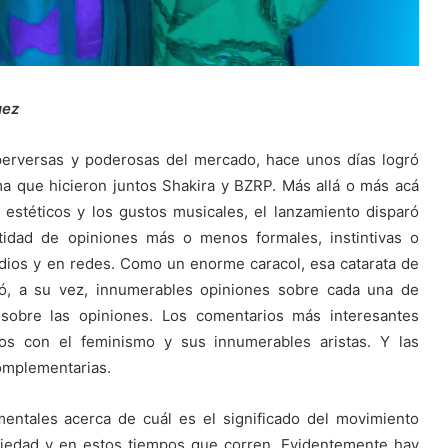
uez
perversas y poderosas del mercado, hace unos días logró
a que hicieron juntos Shakira y BZRP. Más allá o más acá
 estéticos y los gustos musicales, el lanzamiento disparó
idad de opiniones más o menos formales, instintivas o
ios y en redes. Como un enorme caracol, esa catarata de
ó, a su vez, innumerables opiniones sobre cada una de
s sobre las opiniones. Los comentarios más interesantes
dos con el feminismo y sus innumerables aristas. Y las
omplementarias.
entales acerca de cuál es el significado del movimiento
ciedad y en estos tiempos que corren. Evidentemente hay