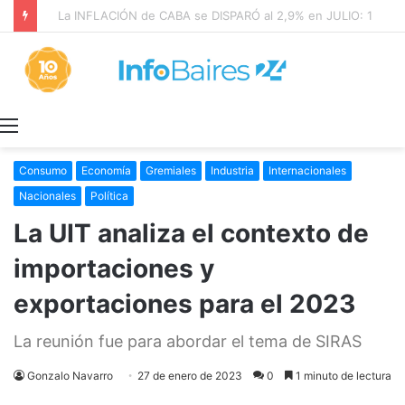
La INFLACIÓN de CABA se DISPARÓ al 2,9% en JULIO: 19,4% en 2026
Menú
Consumo
Economía
Gremiales
Industria
Internacionales
Nacionales
Política
La UIT analiza el contexto de
importaciones y
exportaciones para el 2023
La reunión fue para abordar el tema de SIRAS
Gonzalo Navarro
27 de enero de 2023
0
1 minuto de lectura