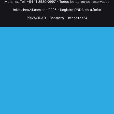
Matanza, Tel: +54 11 3530-0997 - Todos los derechos reservados
Infobaires24.com.ar - 2026 - Registro DNDA en trámite
PRIVACIDAD
Contacto
Infobaires24