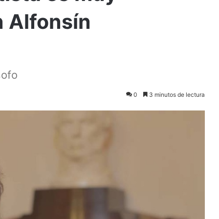
n Alfonsín
sofo
0
3 minutos de lectura