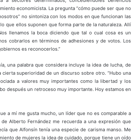
ca a sectores determinados, concediéndoles beneficios
amiento economicista. La pregunta “cómo puede ser que no
nosotros” no sintoniza con los modos en que funcionan las
lo que ellos suponen que forma parte de la naturaleza. Allí
Nos llenamos la boca diciendo que tal o cual cosa es un
amos cobrarlos en términos de adhesiones y de votos. Los
gobiernos es reconocerlos.”
a, una palabra que considera incluye la idea de lucha, de
 cierta superioridad de un discurso sobre otro. “Hubo una
sociada a valores muy importantes como la libertad y los
Hubo después un retroceso muy importante. Hoy estamos en
 que a mí me gusta mucho, un líder que no es comparable a
ra de Alberto Fernández me recuerda a una expresión que
ecía que Alfonsín tenía una especie de carisma manso. Me
iento de mujeres la idea de cuidado, porque tiene un oído