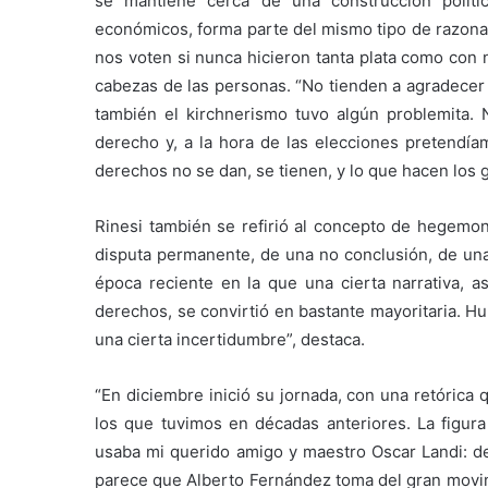
se mantiene cerca de una construcción políti
económicos, forma parte del mismo tipo de razon
nos voten si nunca hicieron tanta plata como con 
cabezas de las personas. “No tienden a agradecer 
también el kirchnerismo tuvo algún problemita. 
derecho y, a la hora de las elecciones pretendí
derechos no se dan, se tienen, y lo que hacen los 
Rinesi también se refirió al concepto de hegemoní
disputa permanente, de una no conclusión, de una
época reciente en la que una cierta narrativa, a
derechos, se convirtió en bastante mayoritaria. 
una cierta incertidumbre”, destaca.
“En diciembre inició su jornada, con una retórica
los que tuvimos en décadas anteriores. La figu
usaba mi querido amigo y maestro Oscar Landi: d
parece que Alberto Fernández toma del gran movim