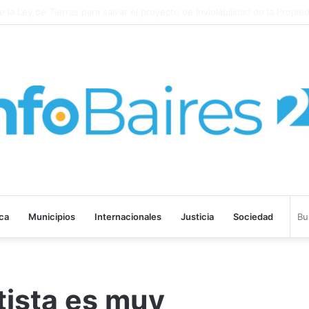
o corre de las negociaciones a Sturzenegger con los prácticos maríti
ica
Municipios
Internacionales
Justicia
Sociedad
tista es muy