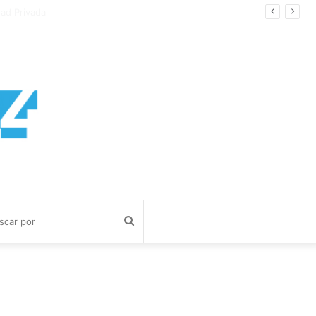
mos
Buscar
por