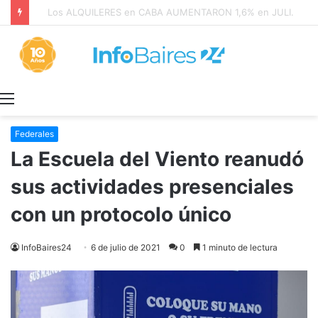
Los ALQUILERES en CABA AUMENTARON 1,6% en JULIO: 17,5% en 2026
Menú
Federales
La Escuela del Viento reanudó
sus actividades presenciales
con un protocolo único
InfoBaires24
6 de julio de 2021
0
1 minuto de lectura