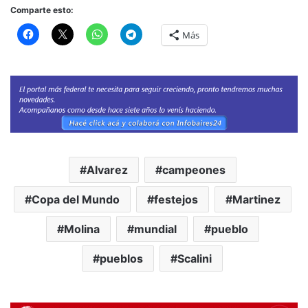
Comparte esto:
Más
Alvarez
campeones
Copa del Mundo
festejos
Martinez
Molina
mundial
pueblo
pueblos
Scalini