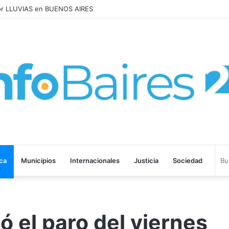
AUMENTARON 1,6% en JULIO: 17,5% en 2026
ica
Municipios
Internacionales
Justicia
Sociedad
có el paro del viernes