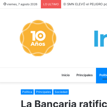
Los ALQUILERES en CABA 
viernes, 7 agosto 2026
LO ULTIMO
Inicio
Principales
Polít
Política
Principales
Sociedad
La Bancaria ratifi