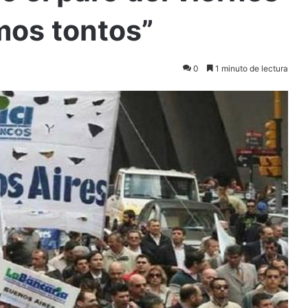
omos tontos”
0
1 minuto de lectura