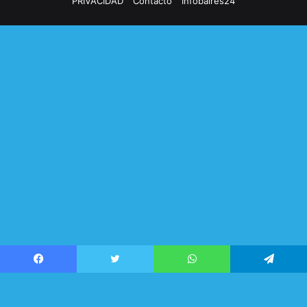
PRIVACIDAD
Contacto
Infobaires24
Facebook
Twitter
WhatsApp
Telegram