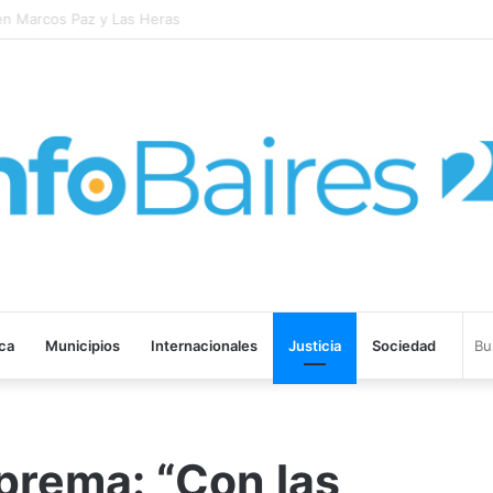
n Marcos Paz y Las Heras
ica
Municipios
Internacionales
Justicia
Sociedad
uprema: “Con las