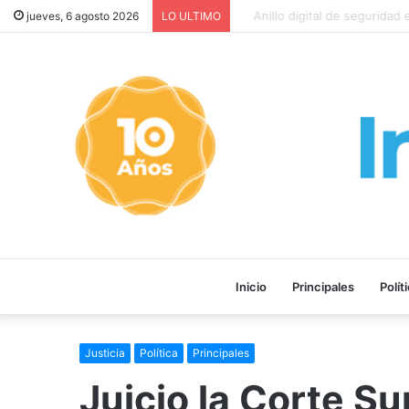
Anillo digital de seguridad e
jueves, 6 agosto 2026
LO ULTIMO
Inicio
Principales
Polít
Justicia
Política
Principales
Juicio la Corte S