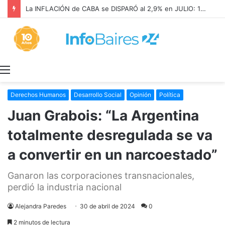
La INFLACIÓN de CABA se DISPARÓ al 2,9% en JULIO: 19,4% en 2026
Menú
Derechos Humanos
Desarrollo Social
Opinión
Política
Juan Grabois: “La Argentina
totalmente desregulada se va
a convertir en un narcoestado”
Ganaron las corporaciones transnacionales,
perdió la industria nacional
Alejandra Paredes
30 de abril de 2024
0
2 minutos de lectura