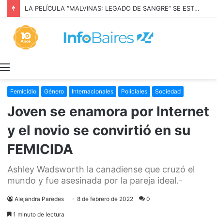
LA PELÍCULA “MALVINAS: LEGADO DE SANGRE” SE ESTRENARÁ EN PRIME VIDEO
Menú
Femicidio
Género
Internacionales
Policiales
Sociedad
Joven se enamora por Internet
y el novio se convirtió en su
FEMICIDA
Ashley Wadsworth la canadiense que cruzó el
mundo y fue asesinada por la pareja ideal.-
Alejandra Paredes
8 de febrero de 2022
0
1 minuto de lectura