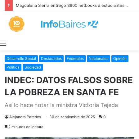
Magdalena Sierra entregó 3800 netbooks a estudiantes secundarios del último año
Menú
Desarrollo Social
Destacados
Federales
Nacionales
Opinión
Política
Sociedad
INDEC: DATOS FALSOS SOBRE
LA POBREZA EN SANTA FE
Así lo hace notar la ministra Victoria Tejeda
Alejandra Paredes
30 de septiembre de 2025
0
2 minutos de lectura