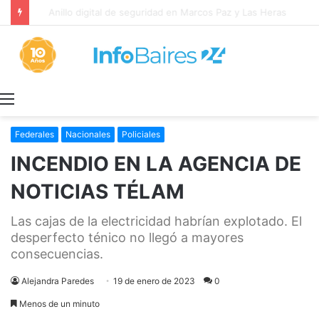
Provincia rechazó la reforma laboral y defendió los derechos de los trabajadores
Menú
Federales
Nacionales
Policiales
INCENDIO EN LA AGENCIA DE
NOTICIAS TÉLAM
Las cajas de la electricidad habrían explotado. El
desperfecto ténico no llegó a mayores
consecuencias.
Alejandra Paredes
19 de enero de 2023
0
Menos de un minuto