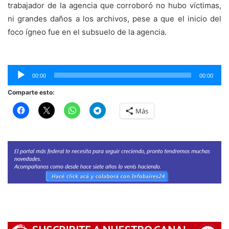
trabajador de la agencia que corroboró no hubo víctimas,
ni grandes daños a los archivos, pese a que el inicio del
foco ígneo fue en el subsuelo de la agencia.
R
d
00:00
00:00
au
Comparte esto:
Más