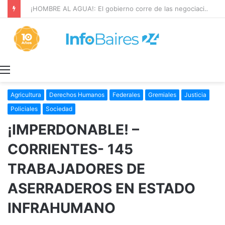
¡HOMBRE AL AGUA!: El gobierno corre de las negociaciones a Sturzenegger con los prácticos marítimos
Menú
Agricultura
Derechos Humanos
Federales
Gremiales
Justicia
Policiales
Sociedad
¡IMPERDONABLE! –
CORRIENTES- 145
TRABAJADORES DE
ASERRADEROS EN ESTADO
INFRAHUMANO