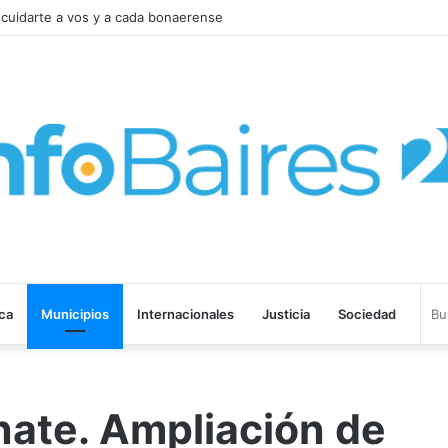
e la Ley de Tierras para salvar el proyecto de Inviolabilidad de la Propied
ica
Municipios
Internacionales
Justicia
Sociedad
ate. Ampliación de