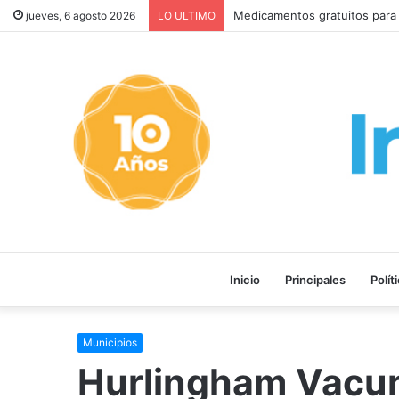
Milei retira el capítulo sobr
jueves, 6 agosto 2026
LO ULTIMO
Inicio
Principales
Polít
Municipios
Hurlingham Vacun