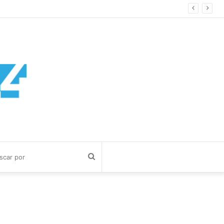
ad Privada
Buscar
por