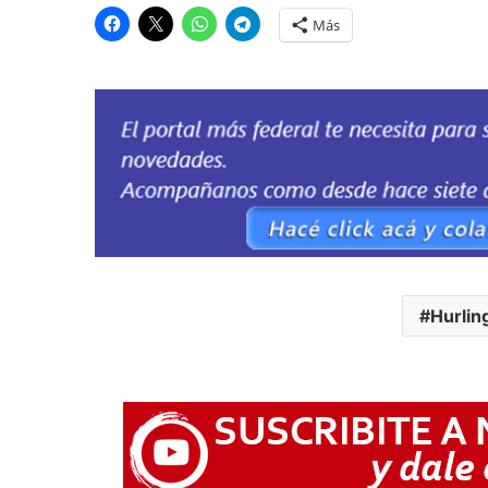
Más
Hurli