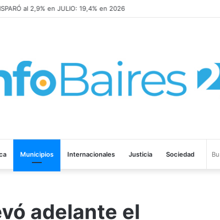
SPARÓ al 2,9% en JULIO: 19,4% en 2026
ica
Municipios
Internacionales
Justicia
Sociedad
evó adelante el