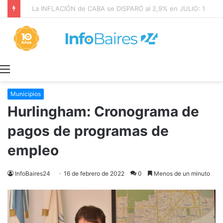
SALUD MENTAL: CONDENARON a META a PAGAR US$567 MILLONES
Menú
Municipios
Hurlingham: Cronograma de
pagos de programas de
empleo
InfoBaires24
16 de febrero de 2022
0
Menos de un minuto