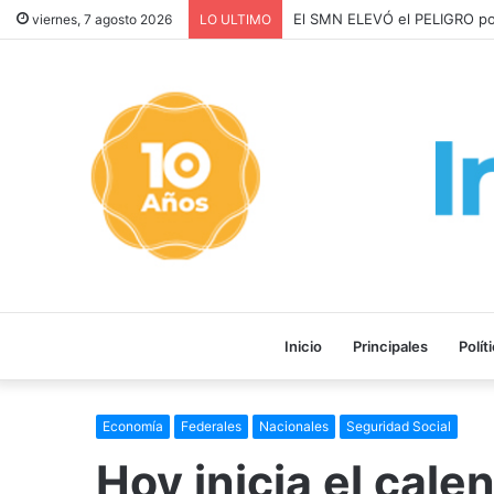
Los ALQUILERES en CABA AU
viernes, 7 agosto 2026
LO ULTIMO
Inicio
Principales
Polít
Economía
Federales
Nacionales
Seguridad Social
Hoy inicia el cale