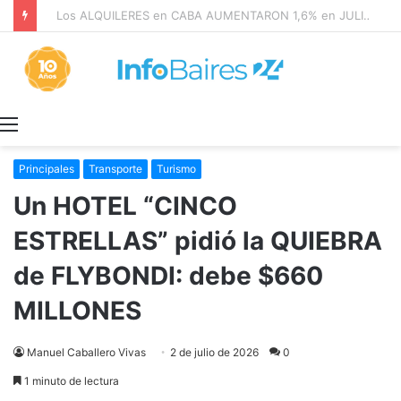
Los ALQUILERES en CABA AUMENTARON 1,6% en JULIO: 17,5% en 2026
Menú
Principales
Transporte
Turismo
Un HOTEL “CINCO
ESTRELLAS” pidió la QUIEBRA
de FLYBONDI: debe $660
MILLONES
Manuel Caballero Vivas
2 de julio de 2026
0
1 minuto de lectura