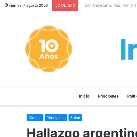
San Cayetano: Paz, Pan y Tra
viernes, 7 agosto 2026
LO ULTIMO
Inicio
Principales
Polít
Ciencia
Principales
Salud
Hallazgo argentino