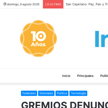
VORAZ INCENDIO EN CAT
domingo, 9 agosto 2026
LO ULTIMO
Inicio
Principales
Polít
Federales
Gremiales
Política
Tecnología
GREMIOS DENUNC