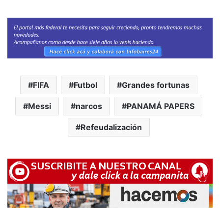
FIFA
Futbol
Grandes fortunas
Messi
narcos
PANAMÁ PAPERS
Refeudalización