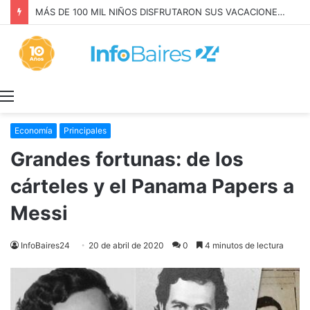
LEY de TIERRAS: el PERONISMO CONVOCÓ a MOVILIZARSE el JUEVES
Menú
Economía
Principales
Grandes fortunas: de los
cárteles y el Panama Papers a
Messi
InfoBaires24
20 de abril de 2020
0
4 minutos de lectura