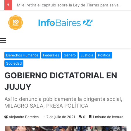
Milei retira el capítulo sobre la Ley de Tierras para salvar el proyecto de Inviolabilidad de la Propiedad Privada
Menú
Derechos Humanos
Federales
Género
Justicia
Política
Sociedad
GOBIERNO DICTATORIAL EN
JUJUY
Así lo denuncia públicamente la dirigenta social,
MILAGRO SALA, PRESA POLÍTICA
Alejandra Paredes
7 de julio de 2021
0
1 minuto de lectura