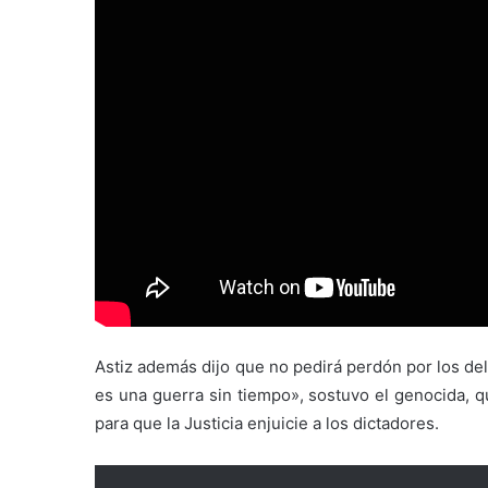
Astiz además dijo que no pedirá perdón por los del
es una guerra sin tiempo», sostuvo el genocida, q
para que la Justicia enjuicie a los dictadores.