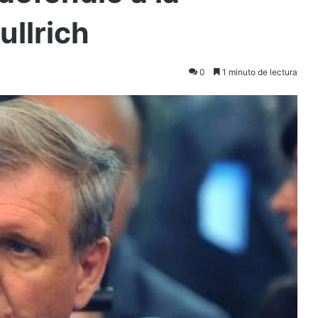
llrich
0
1 minuto de lectura