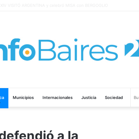
cuidarte a vos y a cada bonaerense
ica
Municipios
Internacionales
Justicia
Sociedad
defendió a la