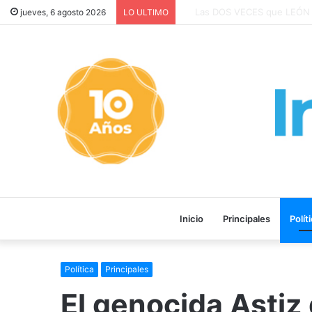
Medicamentos gratuitos para 
jueves, 6 agosto 2026
LO ULTIMO
Inicio
Principales
Polít
Política
Principales
El genocida Astiz 