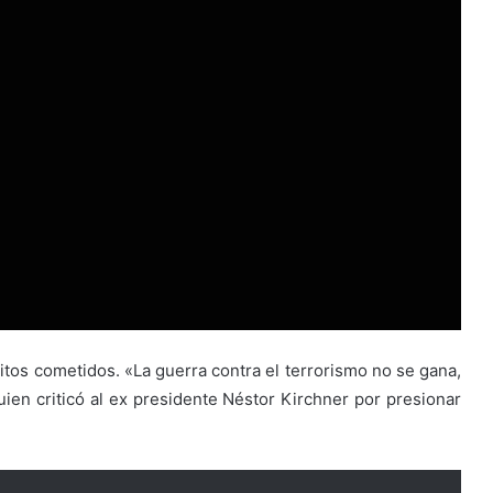
itos cometidos. «La guerra contra el terrorismo no se gana,
uien criticó al ex presidente Néstor Kirchner por presionar