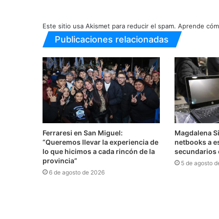
Este sitio usa Akismet para reducir el spam.
Aprende cómo
Publicaciones relacionadas
Ferraresi en San Miguel:
Magdalena Si
“Queremos llevar la experiencia de
netbooks a e
lo que hicimos a cada rincón de la
secundarios 
provincia”
5 de agosto d
6 de agosto de 2026