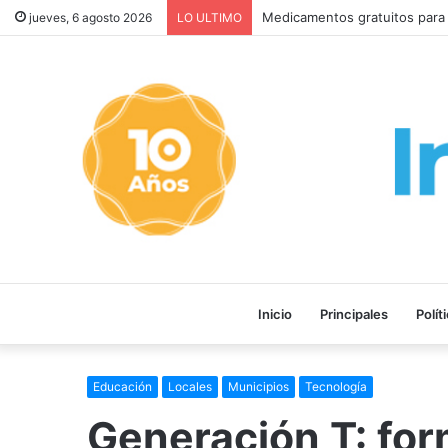
Milei retira el capítulo sobr
jueves, 6 agosto 2026
LO ULTIMO
Inicio
Principales
Polít
Educación
Locales
Municipios
Tecnología
Generación T: for