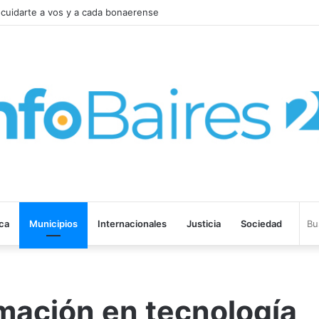
e la Ley de Tierras para salvar el proyecto de Inviolabilidad de la Propied
ica
Municipios
Internacionales
Justicia
Sociedad
mación en tecnología