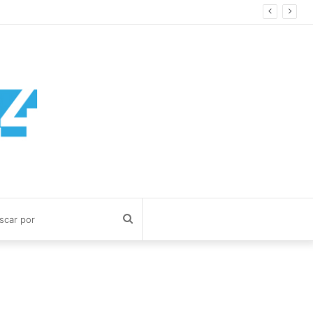
ad Privada
Buscar
por