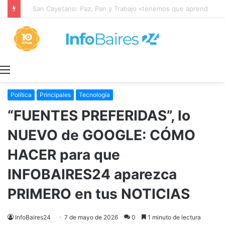
San Cayetano: Paz, Pan y Trabajo «tenemos que aprender a dialogar y a tratarnos bien» Mons. García Cuerva
Menú
Política
Principales
Tecnología
“FUENTES PREFERIDAS”, lo
NUEVO de GOOGLE: CÓMO
HACER para que
INFOBAIRES24 aparezca
PRIMERO en tus NOTICIAS
InfoBaires24
7 de mayo de 2026
0
1 minuto de lectura