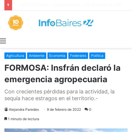
San Cayetano: Paz, Pan y Trabajo «tenemos que aprender a dialogar y a tratarnos bien» Mons. García Cuerva
Menú
Agricultura
Ambiente
Economía
Federales
Política
FORMOSA: Insfrán declaró la
emergencia agropecuaria
Con crecientes pérdidas para la actividad, la
sequía hace estragos en el territorio.-
Alejandra Paredes
9 de febrero de 2022
0
1 minuto de lectura