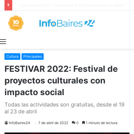
Con solo el DNI o la patente la Provincia lanzó un asistente virtual para consultar infracciones en segundos
Menú
Cultura
Principales
FESTIVAR 2022: Festival de
proyectos culturales con
impacto social
Todas las actividades son gratuitas, desde el 19
al 23 de abril
InfoBaires24
7 de abril de 2022
0
1 minuto de lectura