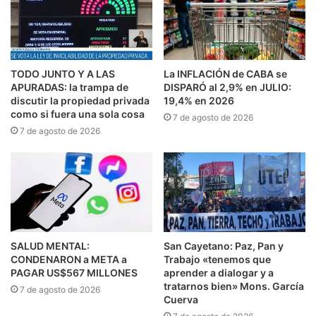
TODO JUNTO Y A LAS
La INFLACIÓN de CABA se
APURADAS: la trampa de
DISPARÓ al 2,9% en JULIO:
discutir la propiedad privada
19,4% en 2026
como si fuera una sola cosa
7 de agosto de 2026
7 de agosto de 2026
SALUD MENTAL:
San Cayetano: Paz, Pan y
CONDENARON a META a
Trabajo «tenemos que
PAGAR US$567 MILLONES
aprender a dialogar y a
tratarnos bien» Mons. García
7 de agosto de 2026
Cuerva