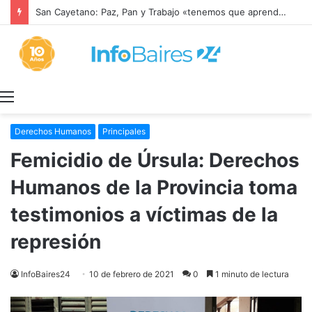
San Cayetano: Paz, Pan y Trabajo «tenemos que aprender a dialogar y a tratarnos bien» Mons. García Cuerva
Menú
Derechos Humanos
Principales
Femicidio de Úrsula: Derechos
Humanos de la Provincia toma
testimonios a víctimas de la
represión
InfoBaires24
10 de febrero de 2021
0
1 minuto de lectura