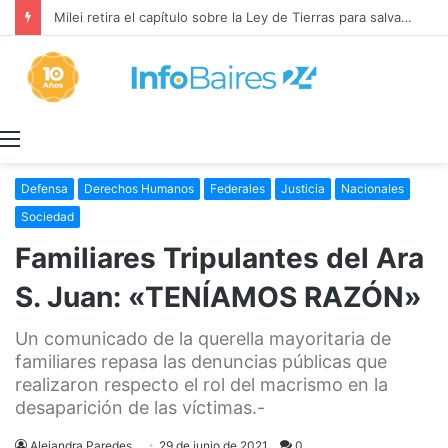
Milei retira el capítulo sobre la Ley de Tierras para salvar el proyecto de Inviolabilidad de la Propiedad Privada
Menú
Defensa
Derechos Humanos
Federales
Justicia
Nacionales
Sociedad
Familiares Tripulantes del Ara
S. Juan: «TENÍAMOS RAZÓN»
Un comunicado de la querella mayoritaria de
familiares repasa las denuncias públicas que
realizaron respecto el rol del macrismo en la
desaparición de las víctimas.-
Alejandra Paredes
29 de junio de 2021
0