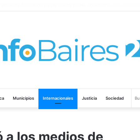
ROHIBIR ACUERDOS ENTRE CHINA Y UNA COOPERATIVA EN NEUQUÉN
ica
Municipios
Internacionales
Justicia
Sociedad
 a los medios de