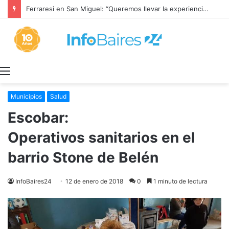
Ferraresi en San Miguel: “Queremos llevar la experiencia de lo que hicimos a cada rincón de la provincia”
Menú
Municipios
Salud
Escobar:
Operativos sanitarios en el
barrio Stone de Belén
InfoBaires24
12 de enero de 2018
0
1 minuto de lectura