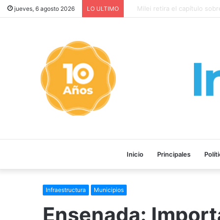
Milei retira el capítulo sobre 
jueves, 6 agosto 2026
LO ULTIMO
Inicio
Principales
Polít
Infraestructura
Municipios
Ensenada: Importa