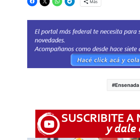
Más
Ensenada