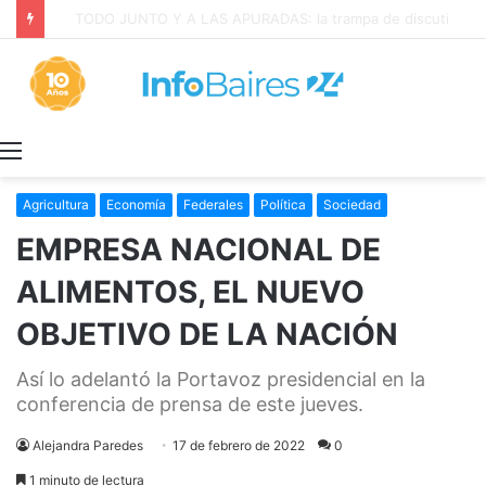
TODO JUNTO Y A LAS APURADAS: la trampa de discutir la propiedad privada como si fuera una sola cosa
Menú
Agricultura
Economía
Federales
Política
Sociedad
EMPRESA NACIONAL DE
ALIMENTOS, EL NUEVO
OBJETIVO DE LA NACIÓN
Así lo adelantó la Portavoz presidencial en la
conferencia de prensa de este jueves.
Alejandra Paredes
17 de febrero de 2022
0
1 minuto de lectura