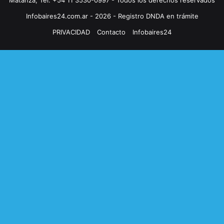
Matanza, Tel: +54 11 3530-0997 - Todos los derechos reservados
Infobaires24.com.ar - 2026 - Registro DNDA en trámite
PRIVACIDAD
Contacto
Infobaires24