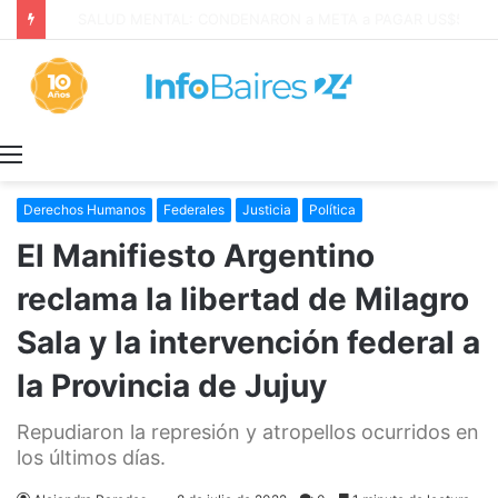
San Cayetano: Paz, Pan y Trabajo «tenemos que aprender a dialogar y a tratarnos bien» Mons. García Cuerva
Menú
Derechos Humanos
Federales
Justicia
Política
El Manifiesto Argentino
reclama la libertad de Milagro
Sala y la intervención federal a
la Provincia de Jujuy
Repudiaron la represión y atropellos ocurridos en
los últimos días.