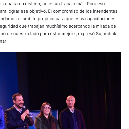
 es una tarea distinta, no es un trabajo más. Para eso
ra lograr ese objetivo. El compromiso de los intendentes
rindamos el ámbito propicio para que esas capacitaciones
Seguridad que trabajan muchísimo acercando la mirada de
a uno de nuestro lado para estar mejor», expresó Sujarchuk
nari.