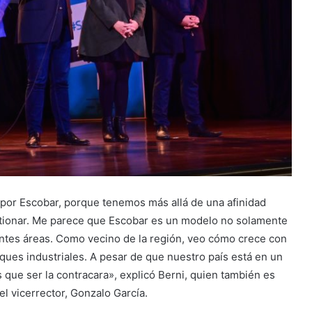
or Escobar, porque tenemos más allá de una afinidad
stionar. Me parece que Escobar es un modelo no solamente
entes áreas. Como vecino de la región, veo cómo crece con
rques industriales. A pesar de que nuestro país está en un
ue ser la contracara», explicó Berni, quien también es
l vicerrector, Gonzalo García.