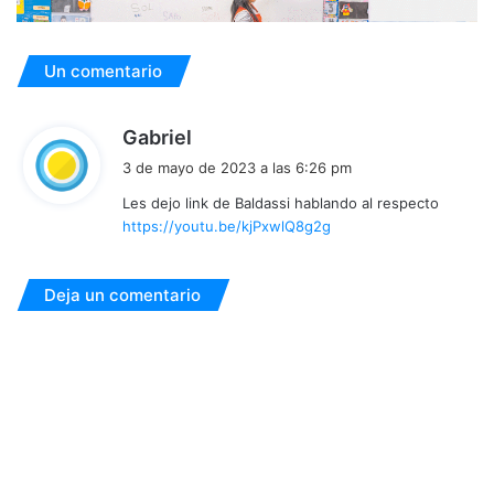
Un comentario
d
Gabriel
i
3 de mayo de 2023 a las 6:26 pm
c
Les dejo link de Baldassi hablando al respecto
e
https://youtu.be/kjPxwlQ8g2g
:
Deja un comentario