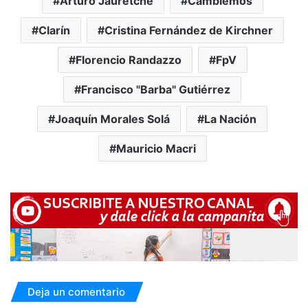
Arturo Jauretche
Cambiemos
Clarín
Cristina Fernández de Kirchner
Florencio Randazzo
FpV
Francisco "Barba" Gutiérrez
Joaquín Morales Solá
La Nación
Mauricio Macri
Deja un comentario