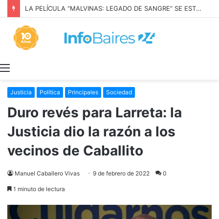
LA PELÍCULA “MALVINAS: LEGADO DE SANGRE” SE ESTRENARÁ EN PRIME VIDEO
Menú
Justicia
Política
Principales
Sociedad
Duro revés para Larreta: la
Justicia dio la razón a los
vecinos de Caballito
Manuel Caballero Vivas
9 de febrero de 2022
0
1 minuto de lectura