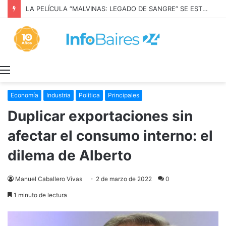
LA PELÍCULA “MALVINAS: LEGADO DE SANGRE” SE ESTRENARÁ EN PRIME VIDEO
Menú
Economía
Industria
Política
Principales
Duplicar exportaciones sin
afectar el consumo interno: el
dilema de Alberto
Manuel Caballero Vivas
2 de marzo de 2022
0
1 minuto de lectura