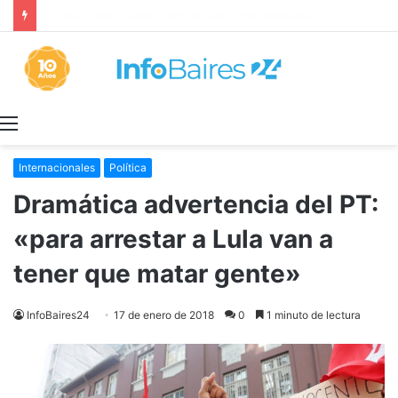
LA PELÍCULA “MALVINAS: LEGADO DE SANGRE” SE ESTRENARÁ EN PRIME VIDEO
Menú
Internacionales
Política
Dramática advertencia del PT:
«para arrestar a Lula van a
tener que matar gente»
InfoBaires24
17 de enero de 2018
0
1 minuto de lectura