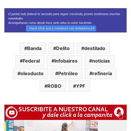
Banda
Delito
destilado
Federal
Infobaires
noticias
oleoducto
Petróleo
refinería
ROBO
YPF