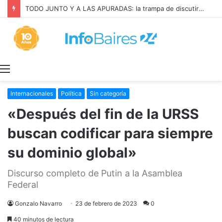
TODO JUNTO Y A LAS APURADAS: la trampa de discutir la propiedad privada como si fuera una sola cosa
Menú
Internacionales
Política
Sin categoría
«Después del fin de la URSS
buscan codificar para siempre
su dominio global»
Discurso completo de Putin a la Asamblea
Federal
Gonzalo Navarro
23 de febrero de 2023
0
40 minutos de lectura