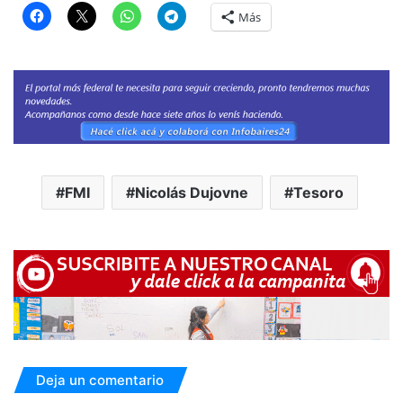
Más
FMI
Nicolás Dujovne
Tesoro
Deja un comentario