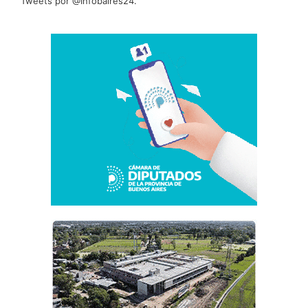
Tweets por @Infobaires24.